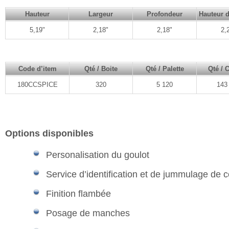
Hauteur
Largeur
Profondeur
Hauteur d
5,19"
2,18"
2,18"
2,
Code d’item
Qté / Boite
Qté / Palette
Qté / 
180CCSPICE
320
5 120
143
Options disponibles
Personalisation du goulot
Service d’identification et de jummulage de 
Finition flambée
Posage de manches