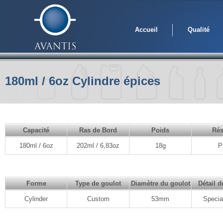
Accueil
Qualité
180ml / 6oz Cylindre épices
Capacité
Ras de Bord
Poids
Rés
180ml / 6oz
202ml / 6,83oz
18g
P
Forme
Type de goulot
Diamètre du goulot
Détail d
Cylinder
Custom
53mm
Special