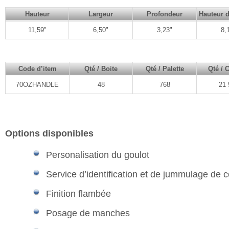
Hauteur
Largeur
Profondeur
Hauteur d
11,59"
6,50"
3,23"
8,
Code d’item
Qté / Boite
Qté / Palette
Qté / 
70OZHANDLE
48
768
21 
Options disponibles
Personalisation du goulot
Service d’identification et de jummulage de 
Finition flambée
Posage de manches