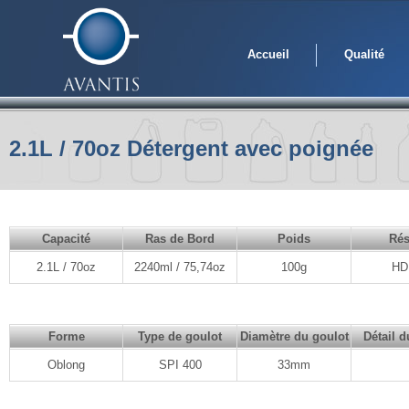
Accueil
Qualité
2.1L / 70oz Détergent avec poignée
Capacité
Ras de Bord
Poids
Rés
2.1L / 70oz
2240ml / 75,74oz
100g
HD
Forme
Type de goulot
Diamètre du goulot
Détail d
Oblong
SPI 400
33mm